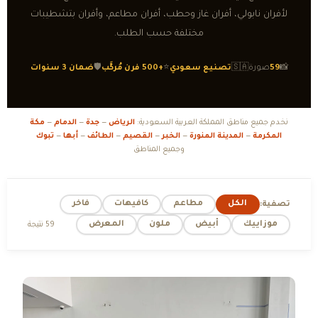
لأفران نابولي، أفران غاز وحطب، أفران مطاعم، وأفران بتشطيبات
مختلفة حسب الطلب.
📸
59
صورة
🇸🇦
تصنيع سعودي
⭐
+500 فرن مُركَّب
🛡️
ضمان 3 سنوات
نخدم جميع مناطق المملكة العربية السعودية:
الرياض
—
جدة
—
الدمام
—
مكة
المكرمة
—
المدينة المنورة
—
الخبر
—
القصيم
—
الطائف
—
أبها
—
تبوك
وجميع المناطق
الكل
مطاعم
كافيهات
فاخر
تصفية:
موزاييك
أبيض
ملون
المعرض
59 نتيجة