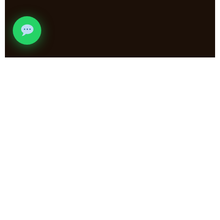
الشكلان المتاحان
اختر
الشكل المناسب
لمكانك
نوفر الفرن الثلاثي بشكلين — مستطيل للمساحات الكبيرة، ودائري
للأحواش والجلسات الدائرية.