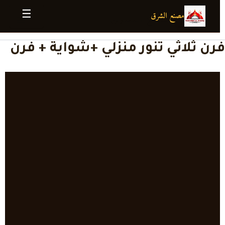
خطي
مصنع الشرق
☰
مصنع الشرق
لى
لمحتوى
فرن ثلاثي تنور منزلي +شواية + فرن