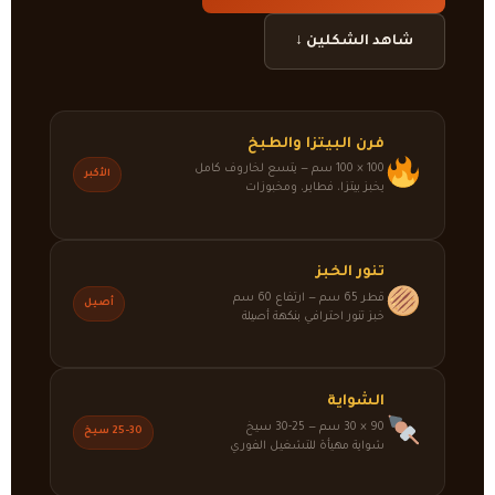
شاهد الشكلين ↓
فرن البيتزا والطبخ
100 × 100 سم — يتسع لخاروف كامل
الأكبر
يخبز بيتزا، فطاير، ومخبوزات
تنور الخبز
قطر 65 سم — ارتفاع 60 سم
أصيل
خبز تنور احترافي بنكهة أصيلة
الشواية
90 × 30 سم — 25-30 سيخ
25-30 سيخ
شواية مهيأة للتشغيل الفوري