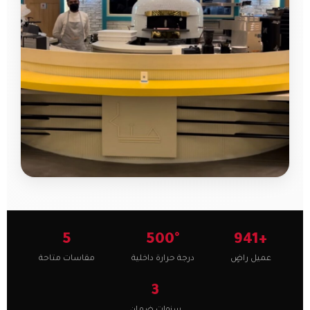
5
500°
+941
عميل راضٍ
درجة حرارة داخلية
مقاسات متاحة
3