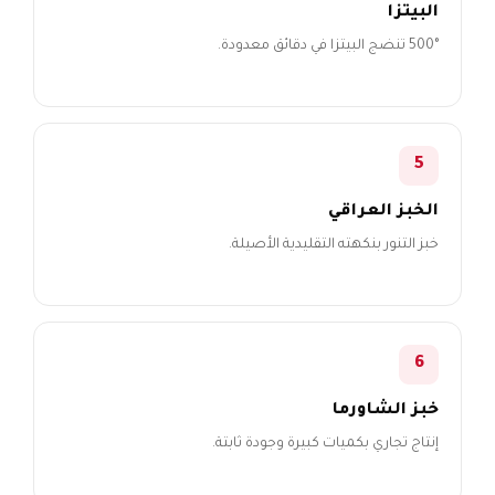
البيتزا
500° تنضج البيتزا في دقائق معدودة.
5
الخبز العراقي
خبز التنور بنكهته التقليدية الأصيلة.
6
خبز الشاورما
إنتاج تجاري بكميات كبيرة وجودة ثابتة.